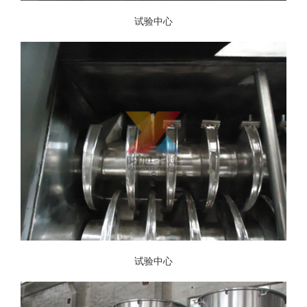
试验中心
试验中心