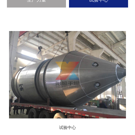
中
心
新
闻
中
心
工
程
案
例
客
试验中心
户