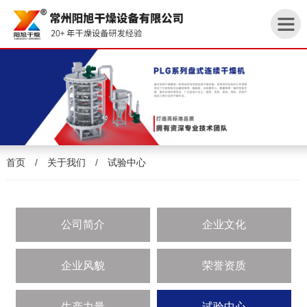
首
页
首页
/
关于我们
/
试验中心
关
于
我
公司简介
企业文化
们
企业风貌
荣誉资质
产
品
生产力量
试验中心