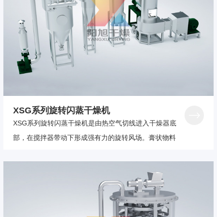
中
心
人
才
中
心
XSG系列旋转闪蒸干燥机
联
XSG系列旋转闪蒸干燥机是由热空气切线进入干燥器底
系
部，在搅拌器带动下形成强有力的旋转风场。膏状物料
我
由螺旋加料器进入干燥器内，在高速旋转搅拌桨的强烈
们
作用下，物料受撞击、磨擦及剪切力的作用下得到分
散。