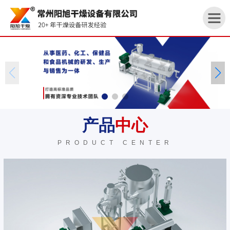
首
页
产品
中心
关
PRODUCT CENTER
于
我
们
产
品