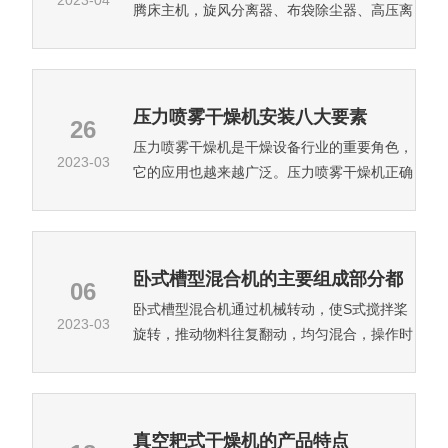
2023-04
腾床主机，旋风分离器、布袋除尘器、高压离
心风机、操作台组成，由于干燥物料的性质不
同，配套除尘设备时，可按需要考虑，可同时
选择旋风分离器、布袋除尘器，也可选择其
中...
压力喷雾干燥机安装八大要素
26
压力喷雾干燥机是干燥设备行业的重要角色，
2023-03
它的应用也越来越广泛。压力喷雾干燥机正确
的安装是保证其能够正常工作的前提条件，所
以必须慎重对它的安装。
卧式槽型混合机的主要组成部分都
06
卧式槽型混合机通过机械转动，使S式搅拌桨
有哪些？
2023-03
旋转，推动物料往复翻动，均匀混合，操作时
采用电器控制，可设定混合时间，到时自动停
机，从而提高每批物料的混合质量。
真空耙式干燥机的产品特点