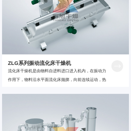
中
心
新
闻
中
心
ZLG系列振动流化床干燥机
流化床干燥机是由物料自进料进口进入机内，在振动力
工
作用下，物料沿水平面流化床抛掷，向前连续运动，热
程
风向上穿过流化床同湿物料换热后，湿空气经旋风分离
案
器除尘后由排风1：3排出，干燥物料由排料进口排出。
例
客
户