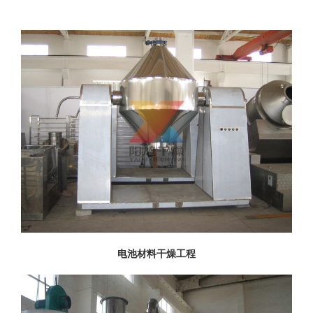
中
心
新
闻
中
心
工
程
案
例
电池材料干燥工程
客
户