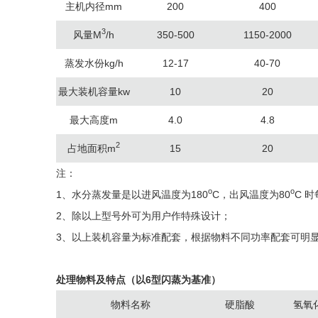
主机内径mm
200
400
3
风量M
/h
350-500
1150-2000
蒸发水份kg/h
12-17
40-70
最大装机容量kw
10
20
最大高度m
4.0
4.8
2
占地面积m
15
20
注：
o
o
1、水分蒸发量是以进风温度为180
C，出风温度为80
C 
2、除以上型号外可为用户作特殊设计；
3、以上装机容量为标准配套，根据物料不同功率配套可明
处理物料及特点（以6型闪蒸为基准）
物料名称
硬脂酸
氢氧