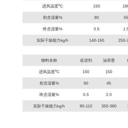
o
进风温度
C
150
18
初含湿量%
80
5
终含湿量%
0.5
1.
实际干燥能力kg/h
140-160
250-
物料名称
促进剂
油溶墨
o
进风温度
C
150
150
初含湿量%
60
45
终含湿量%
0.5
2.0
实际干燥能力kg/h
80-110
350-380