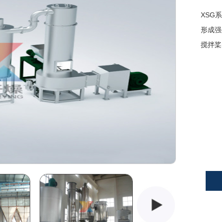
XSG
形成强
搅拌桨